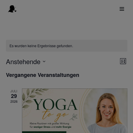
Zum
Inhalt
springen
Es wurden keine Ergebnisse gefunden.
Anstehende
Ver
Ans
Liste
Ans
Datum
Nav
Vergangene Veranstaltungen
Nav
wählen.
JULI
29
2026