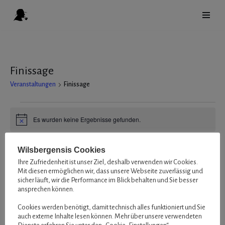
Zum
Inhalt
springen
Finissage
Veranstaltungen
Finissage
Es wurden keine Ergebnisse gefunden.
Hinweis
Anstehende
Ver
Ans
Wilsbergensis Cookies
Liste
Ans
Datum
Ihre Zufriedenheit ist unser Ziel, deshalb verwenden wir Cookies.
Nav
Mit diesen ermöglichen wir, dass unsere Webseite zuverlässig und
Nav
wählen.
sicher läuft, wir die Performance im Blick behalten und Sie besser
Heute
Nächste
Veranstaltungen
Vorherige
ansprechen können.
Veransta
Cookies werden benötigt, damit technisch alles funktioniert und Sie
Kalender abonnieren
auch externe Inhalte lesen können. Mehr über unsere verwendeten